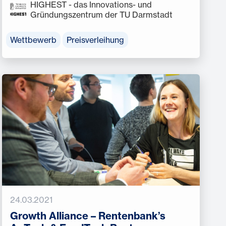
HIGHEST - das Innovations- und
Gründungszentrum der TU Darmstadt
Wettbewerb
Preisverleihung
24.03.2021
Growth Alliance – Rentenbank’s