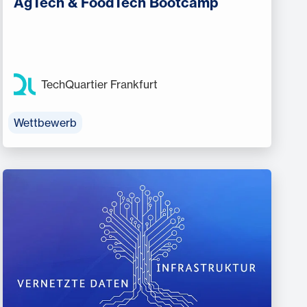
AgTech & FoodTech Bootcamp
TechQuartier Frankfurt
Wettbewerb