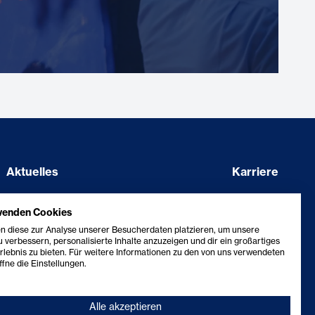
Aktuelles
Karriere
Showcase
Barriere melden
wenden Cookies
Kontakt
Erklärung zur Barrierefreiheit
n diese zur Analyse unserer Besucherdaten platzieren, um unsere
 verbessern, personalisierte Inhalte anzuzeigen und dir ein großartiges
rlebnis zu bieten. Für weitere Informationen zu den von uns verwendeten
fne die Einstellungen.
Alle akzeptieren