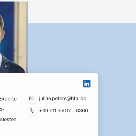
julian.peters@htai.de
Experte
b-
+49 611 95017 – 8366
euesten