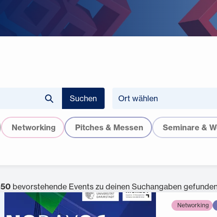
Suchen
Ort wählen
Networking
Pitches & Messen
Seminare & W
n
50
bevorstehende Events zu deinen Suchangaben gefunden
Networking