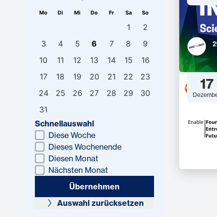
Mo
Di
Mi
Do
Fr
Sa
So
1
2
3
4
5
6
7
8
9
10
11
12
13
14
15
16
17
18
19
20
21
22
23
17
24
25
26
27
28
29
30
Dezemb
31
Schnellauswahl
Diese Woche
Dieses Wochenende
Diesen Monat
Nächsten Monat
Übernehmen
Auswahl zurücksetzen