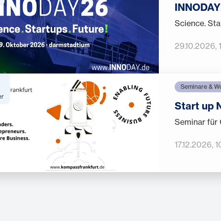
INNODAY
Science. Sta
29.10.2026
,
Seminare & W
er
Start up 
Seminar für 
17.12.2026
, 