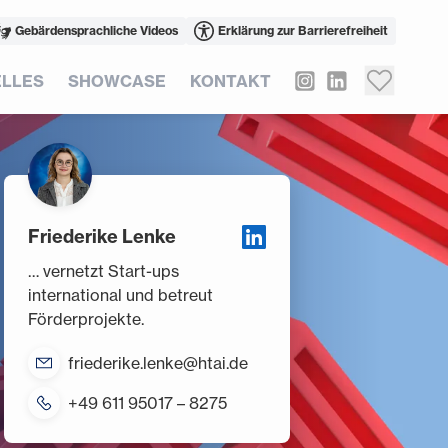
Gebärdensprachliche Videos
Erklärung zur Barrierefreiheit
LLES
SHOWCASE
KONTAKT
Friederike Lenke
… vernetzt Start-ups
international und betreut
Förderprojekte.
friederike.lenke@htai.de
+49 611 95017 – 8275