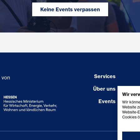
Keine Events verpassen
Services
g von
Über uns
Wir ver
Events
Wir könne
Website zu
Website-E
Cookies öf