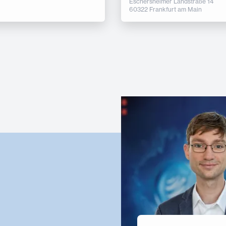
Eschersheimer Landstraße 14
60322 Frankfurt am Main