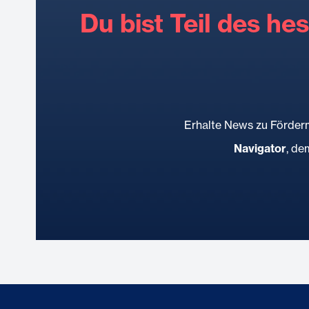
Du bist Teil des he
Erhalte News zu Förderm
Navigator
, d