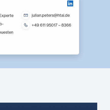
julian.peters@htai.de
Experte
b-
+49 611 95017 – 8366
euesten