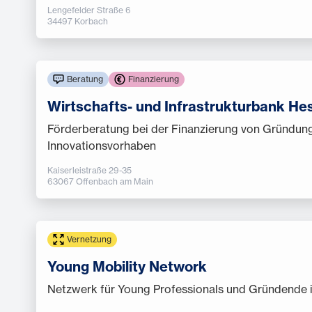
Lengefelder Straße 6
34497 Korbach
Beratung
Finanzierung
Wirtschafts- und Infrastrukturbank He
Förderberatung bei der Finanzierung von Gründun
Innovationsvorhaben
Kaiserleistraße 29-35
63067 Offenbach am Main
Vernetzung
Young Mobility Network
Netzwerk für Young Professionals und Gründende i