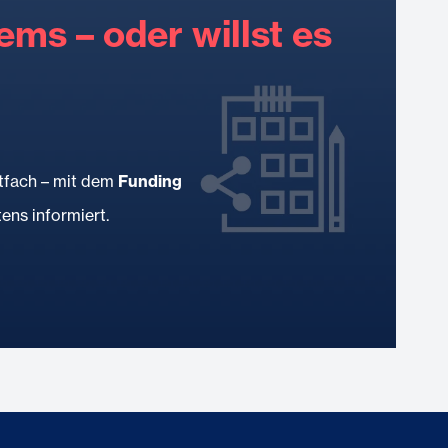
ems – oder willst es
stfach – mit dem
Funding
ens informiert.