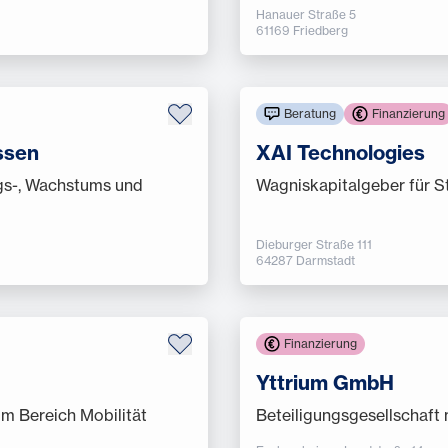
Hanauer Straße 5
61169 Friedberg
Beratung
Finanzierung
ssen
XAI Technologies
gs-, Wachstums und
Wagniskapitalgeber für S
Dieburger Straße 111
64287 Darmstadt
Finanzierung
Yttrium GmbH
m Bereich Mobilität
Beteiligungsgesellschaft