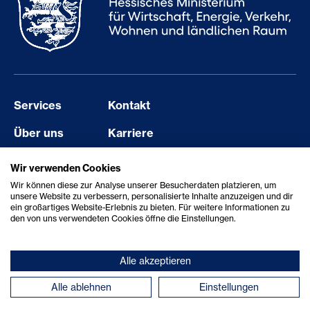
Services
Kontakt
Über uns
Karriere
Events
Barriere melden
Wir verwenden Cookies
Wir können diese zur Analyse unserer Besucherdaten platzieren, um
Aktuelles
Erklärung zur Barrierefreiheit
unsere Website zu verbessern, personalisierte Inhalte anzuzeigen und dir
ein großartiges Website-Erlebnis zu bieten. Für weitere Informationen zu
Showcase
den von uns verwendeten Cookies öffne die Einstellungen.
Alle akzeptieren
© 2026 StartHub Hessen/Hessen Trade & Invest GmbH
Alle ablehnen
Einstellungen
Datenschutz
|
Impressum