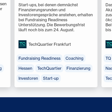
ssen
Start-ups, bei denen demnächst
Das
er
Finanzierungsrunden und
Akz
Investorengespräche anstehen, erhalten
zus
bei Fundraising Readiness
öko
Unterstützung. Die Bewerbungsfrist
Bei
läuft noch bis zum 24. August.
bis
TechQuartier Frankfurt
Fundraising Readiness
Coaching
TQ 
g
Hessen
TechQuartier
Finanzierung
Nac
Investoren
Start-up
Tec