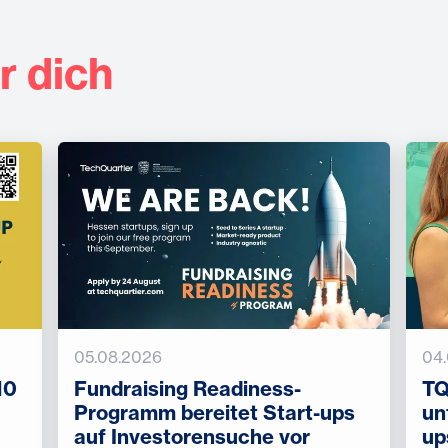
r dich
05.08.2026
04
10
Fundraising Readiness-
TQ
Programm bereitet Start-ups
un
auf Investorensuche vor
up