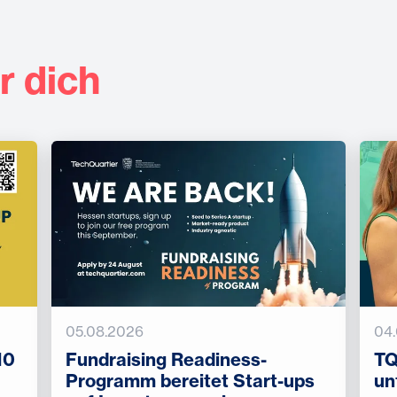
r dich
05.08.2026
04
10
Fundraising Readiness-
TQ
Programm bereitet Start-ups
un