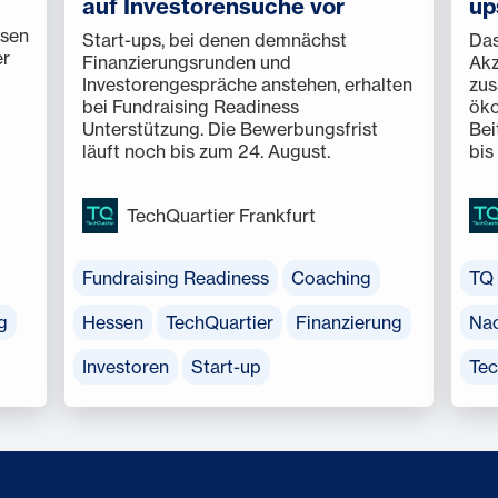
auf Investorensuche vor
up
ssen
Start-ups, bei denen demnächst
Das
er
Finanzierungsrunden und
Akz
Investorengespräche anstehen, erhalten
zus
bei Fundraising Readiness
öko
Unterstützung. Die Bewerbungsfrist
Bei
läuft noch bis zum 24. August.
bis
TechQuartier Frankfurt
Fundraising Readiness
Coaching
TQ 
g
Hessen
TechQuartier
Finanzierung
Nac
Investoren
Start-up
Tec