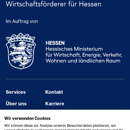
Im Auftrag von
Services
Kontakt
Über uns
Karriere
Events
Barriere melden
Wir verwenden Cookies
Wir können diese zur Analyse unserer Besucherdaten platzieren, um
Aktuelles
Erklärung zur Barrierefreiheit