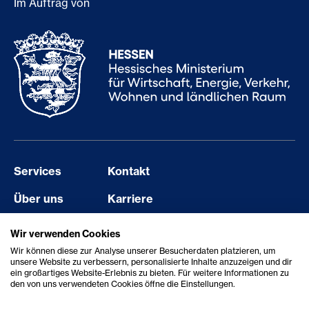
Im Auftrag von
Services
Kontakt
Über uns
Karriere
Events
Barriere melden
Wir verwenden Cookies
Wir können diese zur Analyse unserer Besucherdaten platzieren, um
Aktuelles
Erklärung zur Barrierefreiheit
unsere Website zu verbessern, personalisierte Inhalte anzuzeigen und dir
ein großartiges Website-Erlebnis zu bieten. Für weitere Informationen zu
Showcase
den von uns verwendeten Cookies öffne die Einstellungen.