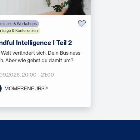
minare & Workshops
rträge & Konferenzen
ndful Intelligence I Teil 2
 Welt verändert sich. Dein Business
h. Aber wie gehst du damit um?
.09.2026
, 20:00
-
21:00
MOMPRENEURS®