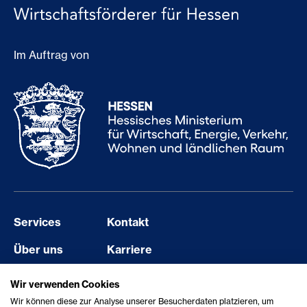
Im Auftrag von
Services
Kontakt
Über uns
Karriere
Events
Barriere melden
Wir verwenden Cookies
Wir können diese zur Analyse unserer Besucherdaten platzieren, um
Aktuelles
Erklärung zur Barrierefreiheit