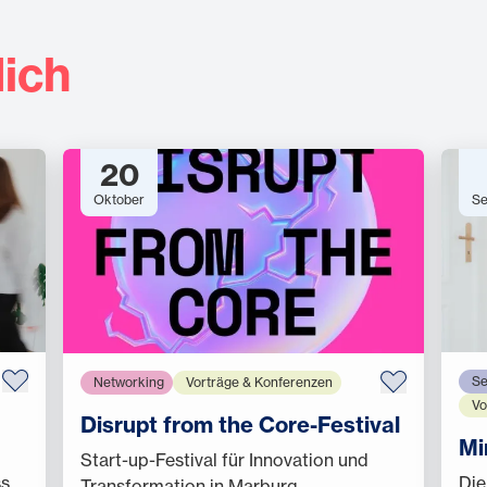
ich
20
Oktober
Se
Se
Networking
Vorträge & Konferenzen
Vo
Disrupt from the Core-Festival
Mi
Start-up-Festival für Innovation und
ss
Die
Transformation in Marburg