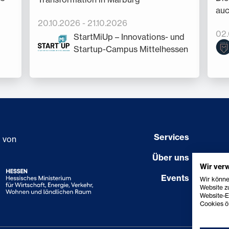
auc
20.10.2026
-
21.10.2026
02
StartMiUp – Innovations- und
Startup-Campus Mittelhessen
Services
g von
Über uns
Wir ver
Events
Wir könne
Website zu
Website-E
Cookies öf