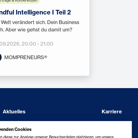
rträge & Konferenzen
ndful Intelligence I Teil 2
 Welt verändert sich. Dein Business
h. Aber wie gehst du damit um?
.09.2026
, 20:00
-
21:00
MOMPRENEURS®
Aktuelles
Karriere
Showcase
Barriere melden
wenden Cookies
Kontakt
Erklärung zur Barrierefreiheit
n diese zur Analyse unserer Besucherdaten platzieren, um unsere