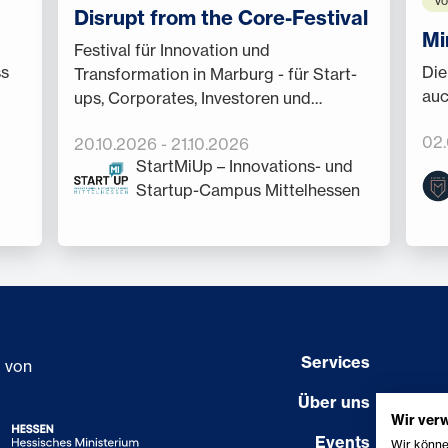
Vo
Disrupt from the Core-Festival
Mi
Festival für Innovation und
ss
Die
Transformation in Marburg - für Start-
auc
ups, Corporates, Investoren und
Forschende.
02
20.10.2026
-
21.10.2026
StartMiUp – Innovations- und
Startup-Campus Mittelhessen
Services
g von
Über uns
Wir ver
Events
Wir könne