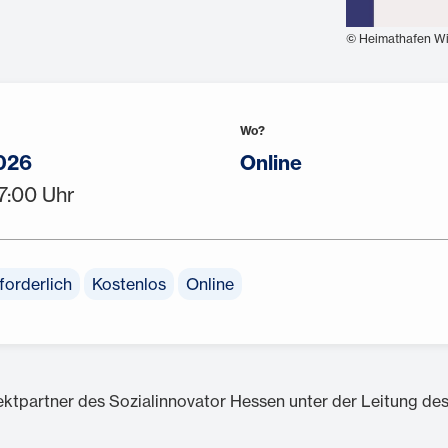
© Heimathafen W
Wo?
026
Online
17:00 Uhr
orderlich
Kostenlos
Online
ektpartner des Sozialinnovator Hessen unter der Leitung de