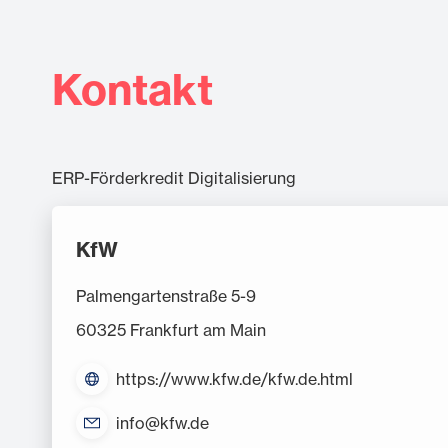
Um für Vorhaben der Stufe 1 – Basisdigitalisi
Stufe 2 LevelUp-Digitalisierung und Stufe 3 
Selbsteinschätzung zur Bestimmung des Digita
Kontakt
Wenn Dein Vorhaben in Stufe 2 – LevelUp-Digit
Möchtest Du diesen in Anspruch nehmen, stel
Dazu benötigst Du das unterschriebene Antrags
ERP-Förderkredit Digitalisierung
Für Deinen Antrag musst Du eine gewerbliche 
Die Formulare rund um den Antrag findest Du 
KfW
Sobald Du die Zusage der KfW für Deine Förde
Palmengartenstraße 5-9
summe kannst Du zeitnah abrufen – und mit D
60325 Frankfurt am Main
https://www.kfw.de/kfw.de.html
info@kfw.de