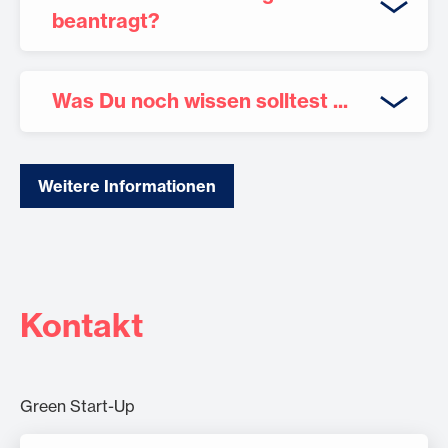
beantragt?
Was Du noch wissen solltest ...
Den Förderantrag stellst du online über das
Antragsportal
.
Nach der Registrierung wirst Du
Weitere Informationen
aufgefordert, einen Onlinefragebogen
auszufüllen. Nutze bitte dafür ausschließlich
das bereitgestellte Template. Zuletzt sind
noch die Lebensläufe der zu fördernden
Kontakt
Gründer*innen bereitzustellen.
Optional können relevante Unterlagen (z. B.
Begleitung durch Referenten der
Green Start-Up
ein Pitch-Deck) als sonstige Unterlage
Deutschen Bundesstiftung Umwelt