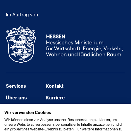
Im Auftrag von
Services
Kontakt
Über uns
Karriere
Events
Barriere melden
Wir verwenden Cookies
Wir können diese zur Analyse unserer Besucherdaten platzieren, um
Aktuelles
Erklärung zur Barrierefreiheit
unsere Website zu verbessern, personalisierte Inhalte anzuzeigen und dir
ein großartiges Website-Erlebnis zu bieten. Für weitere Informationen zu