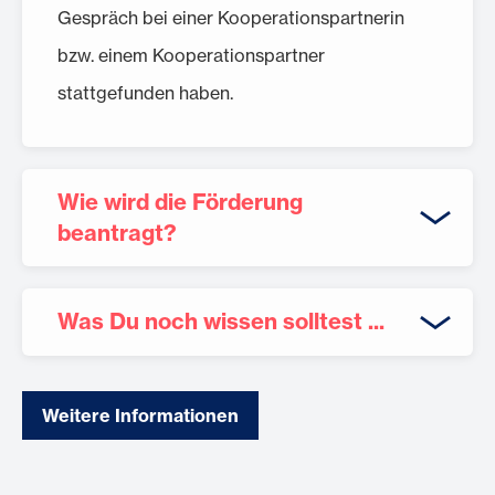
Gespräch bei einer Kooperationspartnerin
bzw. einem Kooperationspartner
stattgefunden haben.
Wie wird die Förderung
beantragt?
Was Du noch wissen solltest ...
Vor der Antragstellung bei der WIBank
solltest Du ein Vorgespräch mit einem
Kooperationspartner führen (z.B. einer der
Der Antrag kann jederzeit gestellt
Weitere Informationen
IHKs in Hessen), in dem Ihr Deine
werden.
Geschäftsidee besprecht. Dieses
Die Kreditlaufzeit beträgt sieben Jahre.