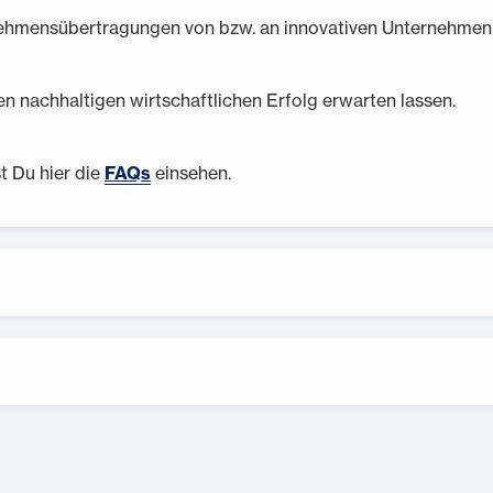
nehmensübertragungen von bzw. an innovativen Unternehmen 
en nachhaltigen wirtschaftlichen Erfolg erwarten lassen.
 Du hier die
FAQs
einsehen.
nk, die grundsätzlich die entsprechenden Formulare zur Verf
n, die Du einreichen musst. Du findest die Antragsunterlagen
n Unterlagen.
Dieses vom Land Hessen finanzierte Förderprogramm ist bis 31