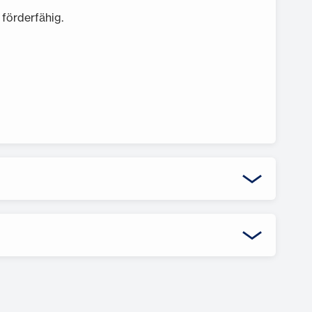
förderfähig.
ügung stellt und mit Dir ausfüllt. Deine Bank
 auch
hier
unter Downloads.
.12.2028 befristet und kann, wenn die Mittel