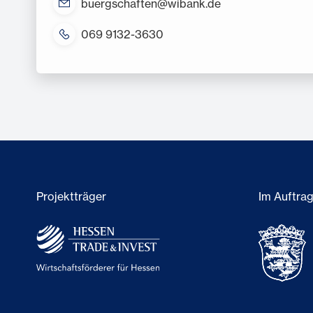
buergschaften@wibank.de
069 9132-3630
Projektträger
Im Auftra