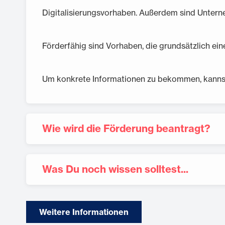
Digitalisierungsvorhaben. Außerdem sind Unter
Förderfähig sind Vorhaben, die grundsätzlich ein
Um konkrete Informationen zu bekommen, kannst
Wie wird die Förderung beantragt?
Was Du noch wissen solltest...
Die Antragstellung erfolgt über Deine Hausba
wird Dir auch die Liste der Unterlagen gebe
Hier
findest Du die Liste der einzureichende
Der Antrag kann jederzeit gestellt werden. 
Weitere Informationen