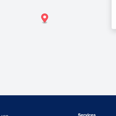
Services
g von