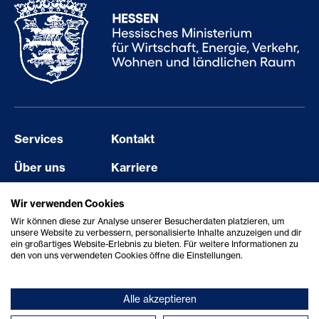
Services
Kontakt
Über uns
Karriere
Events
Barriere melden
Wir verwenden Cookies
Wir können diese zur Analyse unserer Besucherdaten platzieren, um
Aktuelles
Erklärung zur Barrierefreiheit
unsere Website zu verbessern, personalisierte Inhalte anzuzeigen und dir
ein großartiges Website-Erlebnis zu bieten. Für weitere Informationen zu
Showcase
den von uns verwendeten Cookies öffne die Einstellungen.
Alle akzeptieren
© 2026 StartHub Hessen/Hessen Trade & Invest GmbH