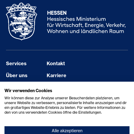
Services
Kontakt
Über uns
Karriere
Events
Barriere melden
Wir verwenden Cookies
Wir können diese zur Analyse unserer Besucherdaten platzieren, um
Aktuelles
Erklärung zur Barrierefreiheit
unsere Website zu verbessern, personalisierte Inhalte anzuzeigen und dir
ein großartiges Website-Erlebnis zu bieten. Für weitere Informationen zu
Showcase
den von uns verwendeten Cookies öffne die Einstellungen.
Alle akzeptieren
© 2026 StartHub Hessen/Hessen Trade & Invest GmbH