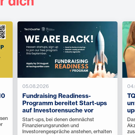
r dich
05.08.2026
04
10
Fundraising Readiness-
TQ
Programm bereitet Start-ups
un
auf Investorensuche vor
up
ssen
Start-ups, bei denen demnächst
Das
er
Finanzierungsrunden und
Akz
Investorengespräche anstehen, erhalten
zus