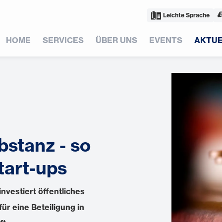
Leichte Sprache
HOME
SERVICES
ÜBER UNS
EVENTS
AKTUE
bstanz - so
tart-ups
vestiert öffentliches
ür eine Beteiligung in