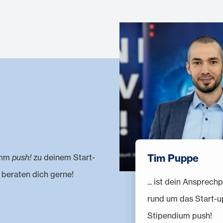
Tim Puppe
amm
push!
zu deinem Start-
 beraten dich gerne!
... ist dein Ansprech
rund um das Start-u
Stipendium push!