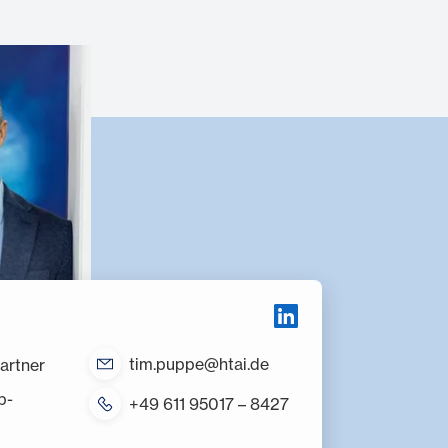
tim.puppe@htai.de
partner
p-
+49 611 95017 – 8427