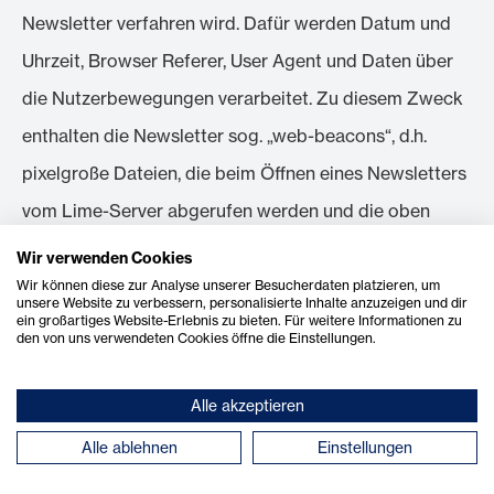
Newsletter verfahren wird. Dafür werden Datum und
Uhrzeit, Browser Referer, User Agent und Daten über
die Nutzerbewegungen verarbeitet. Zu diesem Zweck
enthalten die Newsletter sog. „web-beacons“, d.h.
pixelgroße Dateien, die beim Öffnen eines Newsletters
vom Lime-Server abgerufen werden und die oben
genannten Informationen abrufen.
Wir verwenden Cookies
Wir können diese zur Analyse unserer Besucherdaten platzieren, um
Falls Sie das Tracking nicht wünschen, steht Ihnen eine
unsere Website zu verbessern, personalisierte Inhalte anzuzeigen und dir
ein großartiges Website-Erlebnis zu bieten. Für weitere Informationen zu
Widerspruchsmöglichkeit zur Verfügung. Im Falle Ihres
den von uns verwendeten Cookies öffne die Einstellungen.
Widerspruchs werden Datum und Uhrzeit und Status
(Widerspruch) gespeichert.
Alle akzeptieren
Alle ablehnen
Einstellungen
Für die Verarbeitung der Daten wird zum Abschluss
des Anmeldevorgangs Ihre Einwilligung eingeholt und